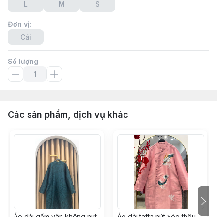
L
M
S
Đơn vị
:
Cái
Số lượng
Các sản phẩm, dịch vụ khác
Áo dài gấm vân không nút
Áo dài tafta nút xéo thêu