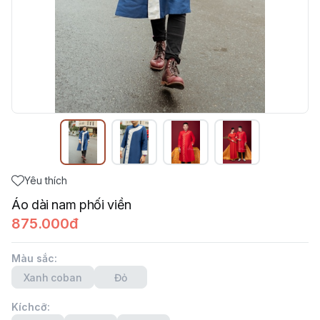
Yêu thích
Áo dài nam phối viền
875.000đ
Màu sắc
:
Xanh coban
Đỏ
Kíchcỡ
: