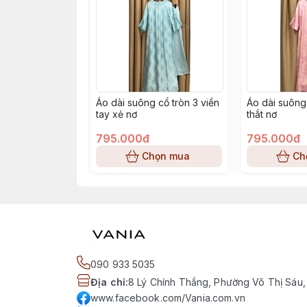
Áo dài suông cổ tròn 3 viền
Áo dài suông 
tay xẻ nơ
thắt nơ
795.000đ
795.000đ
Chọn mua
Ch
090 933 5035
Địa chỉ
:
8 Lý Chính Thắng, Phường Võ Thị Sáu,
www.facebook.com/Vania.com.vn