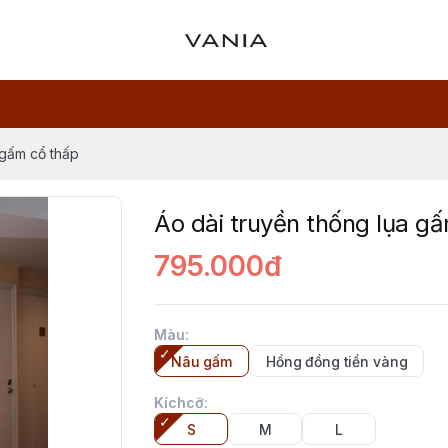
 gấm cổ thấp
Áo dài truyền thống lụa g
795.000đ
Màu
:
Nâu gấm
Hồng đồng tiền vàng
Kíchcỡ
:
S
M
L