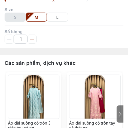
Size
:
S
M
L
Số lượng
Các sản phẩm, dịch vụ khác
Áo dài suông cổ tròn 3
Áo dài suông cổ tròn tay
viền tay xẻ nơ
xẻ thắt nơ