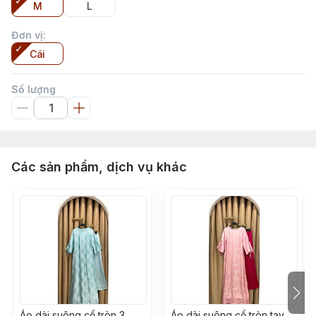
M
L
Đơn vị
:
Cái
Số lượng
Các sản phẩm, dịch vụ khác
Áo dài suông cổ tròn 3
Áo dài suông cổ tròn tay