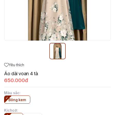
Yêu thích
Áo dài voan 4 tà
650.000đ
Màu sắc
:
Bông kem
Kíchcỡ
: