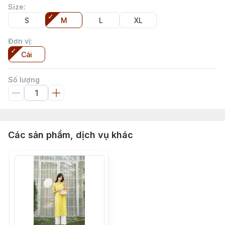
Size
:
S
M
L
XL
Đơn vị
:
Cái
Số lượng
Các sản phẩm, dịch vụ khác