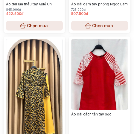
Áo dài lụa thêu tay Quế Chi
Áo dài gấm tay phồng Ngọc Lam
845.000đ
725.000đ
422.500đ
507.500đ
Chọn mua
Chọn mua
Áo dài cách tân tay sọc