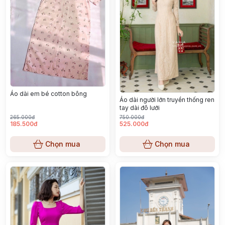
Áo dài em bé cotton bông
Áo dài người lớn truyền thống ren
tay dài đô lưới
265.000đ
750.000đ
185.500đ
525.000đ
Chọn mua
Chọn mua