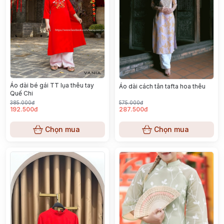
Áo dài bé gái TT lụa thêu tay
Áo dài cách tân tafta hoa thêu
Quế Chi
385.000đ
575.000đ
192.500đ
287.500đ
Chọn mua
Chọn mua