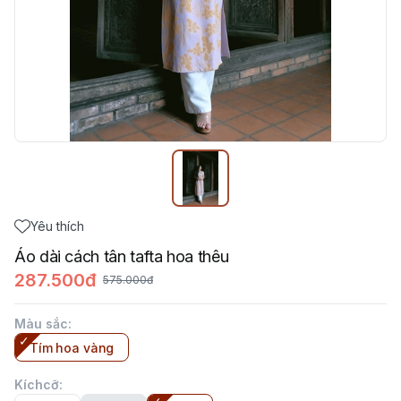
Yêu thích
Áo dài cách tân tafta hoa thêu
287.500đ
575.000đ
Màu sắc
:
Tím hoa vàng
Kíchcỡ
: