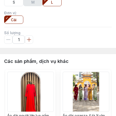
S
M
L
Đơn vị
:
Cái
Số lượng
Các sản phẩm, dịch vụ khác
Áo dài người lớn lụa gấm
Áo dài oganza 4 tà Xuân