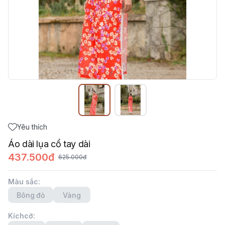
Yêu thích
Áo dài lụa cổ tay dài
437.500đ
625.000đ
Màu sắc
:
Bông đỏ
Vàng
Kíchcỡ
: