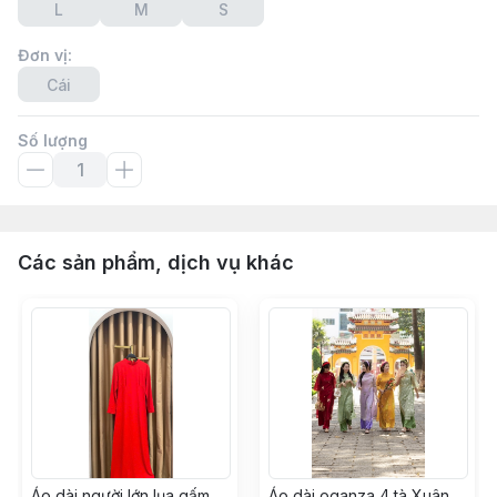
L
M
S
Đơn vị
:
Cái
Số lượng
Các sản phẩm, dịch vụ khác
Áo dài người lớn lụa gấm
Áo dài oganza 4 tà Xuân